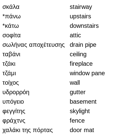
σκάλα
stairway
*πάνω
upstairs
*κάτω
downstairs
σοφίτα
attic
σωλήνας αποχέτευσης
drain pipe
ταβάνι
ceiling
τζάκι
fireplace
τζάμι
window pane
τοίχος
wall
υδρορρόη
gutter
υπόγειο
basement
φεγγίτης
skylight
φράχτνς
fence
χαλάκι της πόρτας
door mat