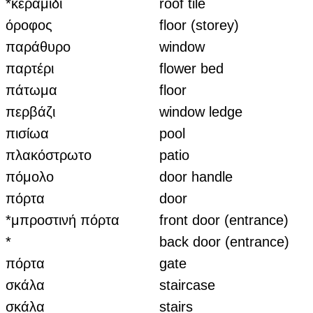
*κεραμίδι
roof tile
όροφος
floor (storey)
παράθυρο
window
παρτέρι
flower bed
πάτωμα
floor
περβάζι
window ledge
πισίωα
pool
πλακόστρωτο
patio
πόμολο
door handle
πόρτα
door
*μπροστινή πόρτα
front door (entrance)
*
back door (entrance)
πόρτα
gate
σκάλα
staircase
σκάλα
stairs