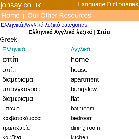
jonsay.co.uk
Language Dictionaries
Home
Our Other Resources
|
Ελληνικά Αγγλικά λεξικό categories
Ελληνικά Αγγλικά λεξικό | Σπίτι
Greek
Ελληνικά
Αγγλικά
σπίτι
home
σπίτι
house
διαμέρισμα
apartment
μπανγκαλόου
bungalow
διαμέρισμα
flat
μπάνιο
bathroom
κρεβατοκάμαρα
bedroom
τραπεζαρία
dining room
κουζίνα
kitchen