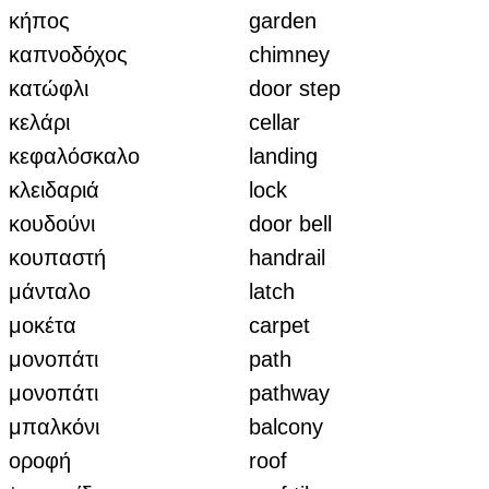
κήπος
garden
καπνοδόχος
chimney
κατώφλι
door step
κελάρι
cellar
κεφαλόσκαλο
landing
κλειδαριά
lock
κουδούνι
door bell
κουπαστή
handrail
μάνταλο
latch
μοκέτα
carpet
μονοπάτι
path
μονοπάτι
pathway
μπαλκόνι
balcony
οροφή
roof