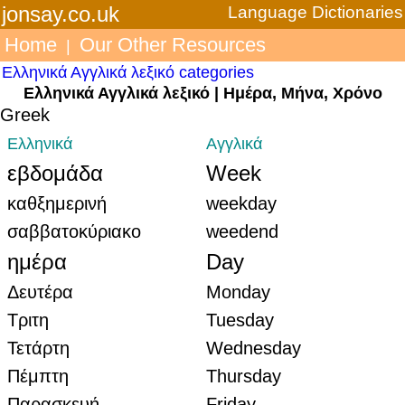
jonsay.co.uk
Language Dictionaries
Home
Our Other Resources
|
Ελληνικά Αγγλικά λεξικό categories
Ελληνικά Αγγλικά λεξικό | Ημέρα, Μήνα, Χρόνο
Greek
Ελληνικά
Αγγλικά
εβδομάδα
Week
καθξημερινή
weekday
σαββατοκύριακο
weedend
ημέρα
Day
Δευτέρα
Monday
Τριτη
Tuesday
Τετάρτη
Wednesday
Πέμπτη
Thursday
Παρασκευή
Friday