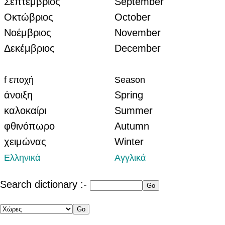
Σεπτέμβριος
September
Οκτώβριος
October
Νοέμβριος
November
Δεκέμβριος
December
f εποχή
Season
άνοιξη
Spring
καλοκαίρι
Summer
φθινόπωρο
Autumn
χειμώνας
Winter
Ελληνικά
Αγγλικά
Search dictionary :-