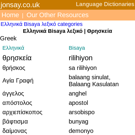
jonsay.co.uk
Language Dictionaries
Home
Our Other Resources
|
Ελληνικά Bisaya λεξικό categories
Ελληνικά Bisaya λεξικό | Θρησκεία
Greek
Ελληνικά
Bisaya
θρησκεία
rilihiyon
θρήσκος
sa rilihiyon
balaang sinulat,
Αγία Γραφή
Balaang Kasulatan
άγγελος
anghel
απόστολος
apostol
αρχιεπίσκοπος
arsobispo
βάφτισμα
bunyag
δαίμονας
demonyo