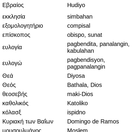
Εβραίος
Hudiyo
εκκλησία
simbahan
εξομολογητήριο
compisal
επίσκοπος
obispo, sunat
pagbendita, panalangin,
ευλογία
kabulahan
pagbendisyon,
ευλογώ
pagpanalangin
Θεά
Diyosa
Θεός
Bathala, Dios
θεοσεβής
maki-Dios
καθολικός
Katoliko
κόλασξ
ispidno
Κυριακή των Βαΐων
Domingo de Ramos
μουσουλμάνος
Moslem