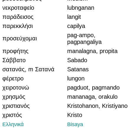
νεκροταφείο
lubnganan
παράδεισος
langit
παρεκκλήσι
capilya
pag-ampo,
προσεύχομαι
pagpangaliya
προφήτης
manalagna, propita
Σάββατο
Sabado
σατανάς, m Σατανά
Satanas
φέρετρο
lungon
χειροτονώ
pagduot, pagmando
χρησμός
mananaga, orakulo
χριστιανός
Kristohanon, Kristiyano
χριστός
Kristo
Ελληνικά
Bisaya