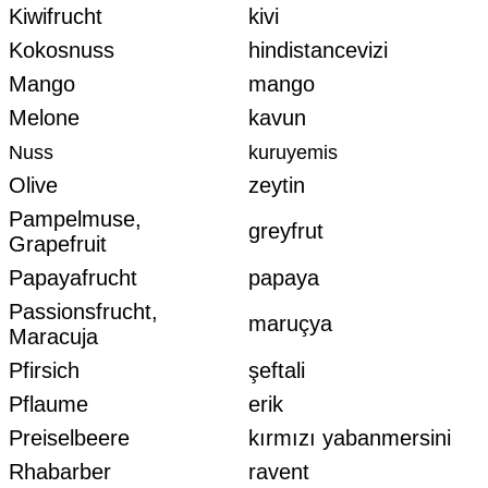
Kiwifrucht
kivi
Kokosnuss
hindistancevizi
Mango
mango
Melone
kavun
Nuss
kuruyemis
Olive
zeytin
Pampelmuse,
greyfrut
Grapefruit
Papayafrucht
papaya
Passionsfrucht,
maruçya
Maracuja
Pfirsich
şeftali
Pflaume
erik
Preiselbeere
kırmızı yabanmersini
Rhabarber
ravent