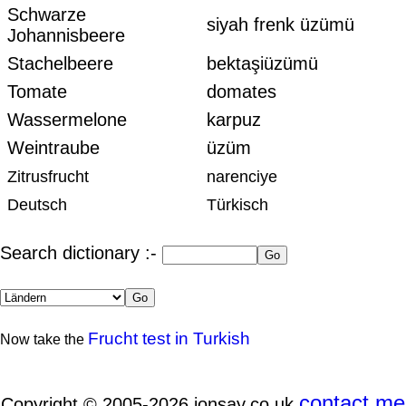
Schwarze
siyah frenk üzümü
Johannisbeere
Stachelbeere
bektaşiüzümü
Tomate
domates
Wassermelone
karpuz
Weintraube
üzüm
Zitrusfrucht
narenciye
Deutsch
Türkisch
Search dictionary :-
Frucht test in Turkish
Now take the
contact me
Copyright © 2005-2026 jonsay.co.uk