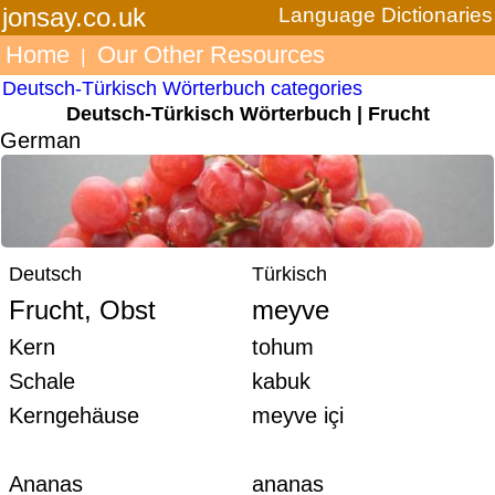
jonsay.co.uk
Language Dictionaries
Home
Our Other Resources
|
Deutsch-Türkisch Wörterbuch categories
Deutsch-Türkisch Wörterbuch | Frucht
German
Deutsch
Türkisch
Frucht, Obst
meyve
Kern
tohum
Schale
kabuk
Kerngehäuse
meyve içi
Ananas
ananas