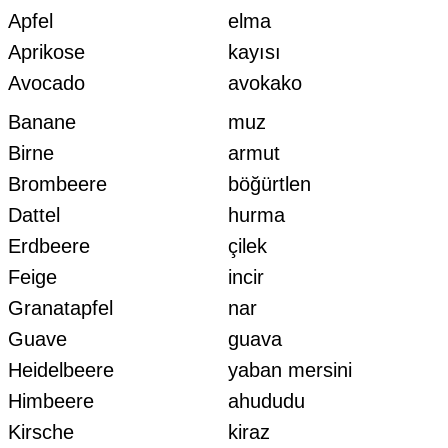
Apfel
elma
Aprikose
kayısı
Avocado
avokako
Banane
muz
Birne
armut
Brombeere
böğürtlen
Dattel
hurma
Erdbeere
çilek
Feige
incir
Granatapfel
nar
Guave
guava
Heidelbeere
yaban mersini
Himbeere
ahududu
Kirsche
kiraz