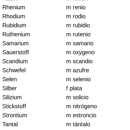
Rhenium
m renio
Rhodium
m rodio
Rubidium
m rubidio
Ruthenium
m rutenio
Samarium
m samario
Sauerstoff
m oxygeno
Scandium
m scandio
Schwefel
m azufre
Selen
m selenio
Silber
f plata
Silizium
m solicio
Stickstoff
m nitrógeno
Strontium
m estroncio
Tantal
m tántalo