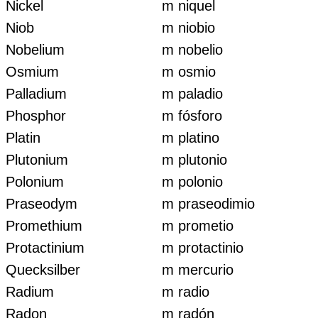
Nickel
m niquel
Niob
m niobio
Nobelium
m nobelio
Osmium
m osmio
Palladium
m paladio
Phosphor
m fósforo
Platin
m platino
Plutonium
m plutonio
Polonium
m polonio
Praseodym
m praseodimio
Promethium
m prometio
Protactinium
m protactinio
Quecksilber
m mercurio
Radium
m radio
Radon
m radón