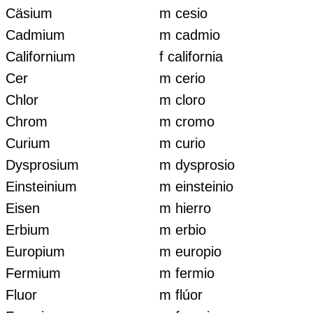
Cäsium
m cesio
Cadmium
m cadmio
Californium
f california
Cer
m cerio
Chlor
m cloro
Chrom
m cromo
Curium
m curio
Dysprosium
m dysprosio
Einsteinium
m einsteinio
Eisen
m hierro
Erbium
m erbio
Europium
m europio
Fermium
m fermio
Fluor
m flúor