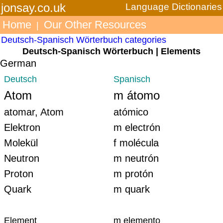
jonsay.co.uk
Language Dictionaries
Home
Our Other Resources
|
Deutsch-Spanisch Wörterbuch categories
Deutsch-Spanisch Wörterbuch | Elements
German
Deutsch
Spanisch
Atom
m átomo
atomar, Atom
atómico
Elektron
m electrón
Molekül
f molécula
Neutron
m neutrón
Proton
m protón
Quark
m quark
Element
m elemento