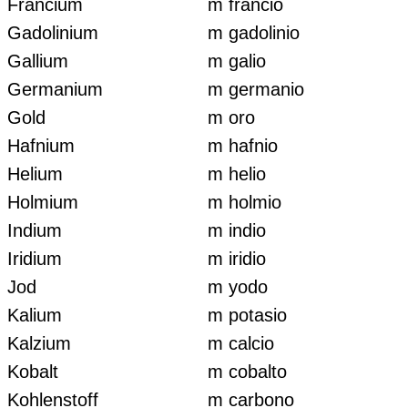
Francium
m francio
Gadolinium
m gadolinio
Gallium
m galio
Germanium
m germanio
Gold
m oro
Hafnium
m hafnio
Helium
m helio
Holmium
m holmio
Indium
m indio
Iridium
m iridio
Jod
m yodo
Kalium
m potasio
Kalzium
m calcio
Kobalt
m cobalto
Kohlenstoff
m carbono