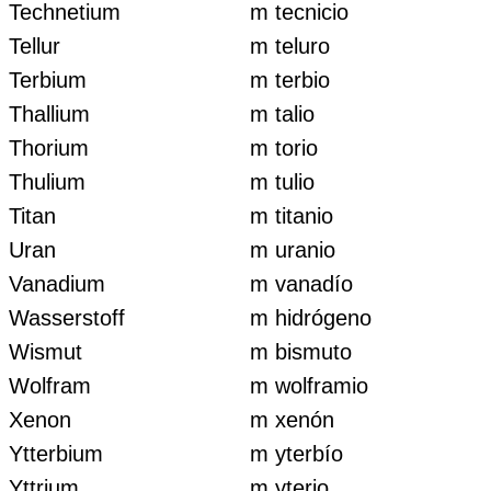
Technetium
m tecnicio
Tellur
m teluro
Terbium
m terbio
Thallium
m talio
Thorium
m torio
Thulium
m tulio
Titan
m titanio
Uran
m uranio
Vanadium
m vanadío
Wasserstoff
m hidrógeno
Wismut
m bismuto
Wolfram
m wolframio
Xenon
m xenón
Ytterbium
m yterbío
Yttrium
m yterio