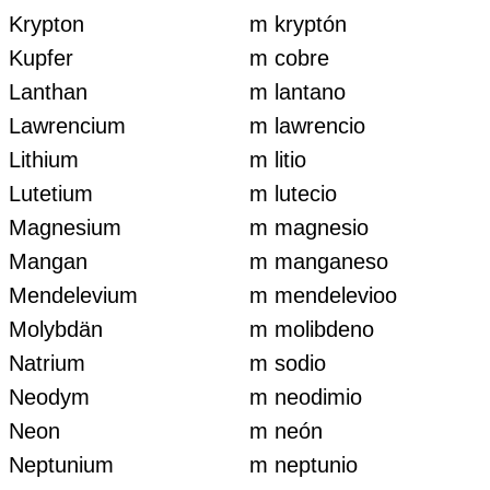
Krypton
m kryptón
Kupfer
m cobre
Lanthan
m lantano
Lawrencium
m lawrencio
Lithium
m litio
Lutetium
m lutecio
Magnesium
m magnesio
Mangan
m manganeso
Mendelevium
m mendelevioo
Molybdän
m molibdeno
Natrium
m sodio
Neodym
m neodimio
Neon
m neón
Neptunium
m neptunio