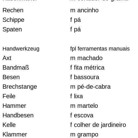
Rechen
m ancinho
Schippe
f pá
Spaten
f pá
Handwerkzeug
fpl ferramentas manuais
Axt
m machado
Bandmaß
f fita métrica
Besen
f bassoura
Brechstange
m pé-de-cabra
Feile
f lixa
Hammer
m martelo
Handbesen
f escova
Kelle
f colher de jardineiro
Klammer
m grampo