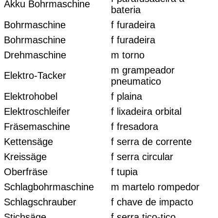
Akku Bohrmaschine
bateria
Bohrmaschine
f furadeira
Bohrmaschine
f furadeira
Drehmaschine
m torno
m grampeador
Elektro-Tacker
pneumatico
Elektrohobel
f plaina
Elektroschleifer
f lixadeira orbital
Fräsemaschine
f fresadora
Kettensäge
f serra de corrente
Kreissäge
f serra circular
Oberfräse
f tupia
Schlagbohrmaschine
m martelo rompedor
Schlagschrauber
f chave de impacto
Stichsäge
f serra tico-tico