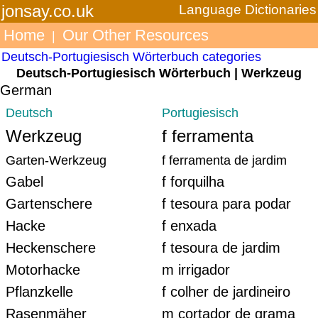
jonsay.co.uk
Language Dictionaries
Home
Our Other Resources
|
Deutsch-Portugiesisch Wörterbuch categories
Deutsch-Portugiesisch Wörterbuch | Werkzeug
German
Deutsch
Portugiesisch
Werkzeug
f ferramenta
Garten-Werkzeug
f ferramenta de jardim
Gabel
f forquilha
Gartenschere
f tesoura para podar
Hacke
f enxada
Heckenschere
f tesoura de jardim
Motorhacke
m irrigador
Pflanzkelle
f colher de jardineiro
Rasenmäher
m cortador de grama