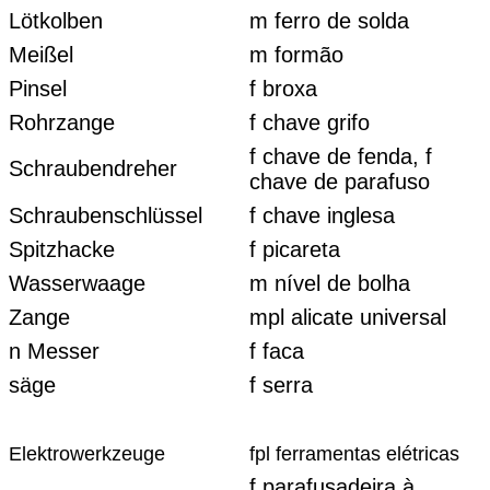
Lötkolben
m ferro de solda
Meißel
m formão
Pinsel
f broxa
Rohrzange
f chave grifo
f chave de fenda, f
Schraubendreher
chave de parafuso
Schraubenschlüssel
f chave inglesa
Spitzhacke
f picareta
Wasserwaage
m nível de bolha
Zange
mpl alicate universal
n Messer
f faca
säge
f serra
Elektrowerkzeuge
fpl ferramentas elétricas
f parafusadeira à