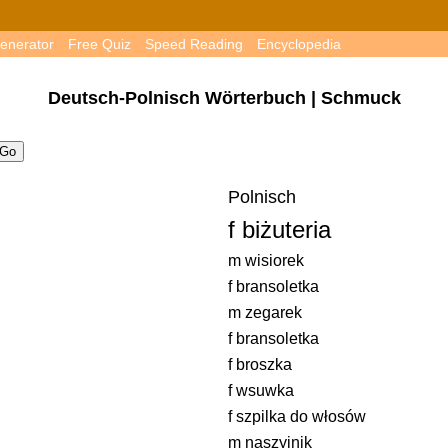
enerator
Free Quiz
Speed Reading
Encyclopedia
Deutsch-Polnisch Wörterbuch | Schmuck
Polnisch
f biżuteria
m wisiorek
f bransoletka
m zegarek
f bransoletka
f broszka
f wsuwka
f szpilka do włosów
m naszyjnik