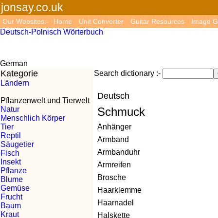
jonsay.co.uk
Our Websites:-
Home
Unit Converter
Guitar Resources
Image G
Deutsch-Polnisch Wörterbuch
German
Kategorie
Search dictionary :-
Ländern
Deutsch
Pflanzenwelt und Tierwelt
Natur
Schmuck
Menschlich Körper
Tier
Anhänger
Reptil
Armband
Säugetier
Armbanduhr
Fisch
Insekt
Armreifen
Pflanze
Brosche
Blume
Gemüse
Haarklemme
Frucht
Haarnadel
Baum
Kraut
Halskette