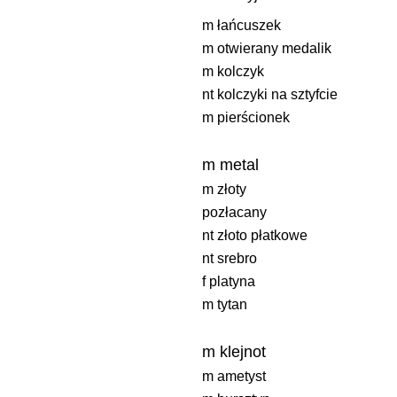
m łańcuszek
m otwierany medalik
m kolczyk
nt kolczyki na sztyfcie
m pierścionek
m metal
m złoty
pozłacany
nt złoto płatkowe
nt srebro
f platyna
m tytan
m klejnot
m ametyst