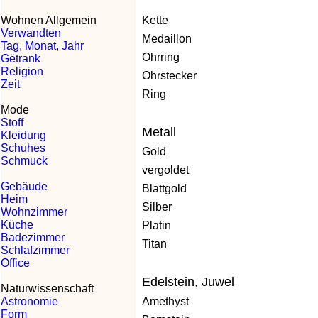
Wohnen Allgemein
Kette
Verwandten
Medaillon
Tag, Monat, Jahr
Ohrring
Gëtrank
Religion
Ohrstecker
Zeit
Ring
Mode
Stoff
Metall
Kleidung
Schuhes
Gold
Schmuck
vergoldet
Gebäude
Blattgold
Heim
Silber
Wohnzimmer
Küche
Platin
Badezimmer
Titan
Schlafzimmer
Office
Edelstein, Juwel
Naturwissenschaft
Astronomie
Amethyst
Form