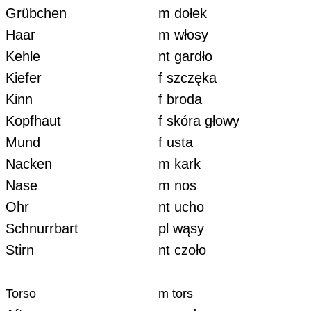
Grübchen
m dołek
Haar
m włosy
Kehle
nt gardło
Kiefer
f szczęka
Kinn
f broda
Kopfhaut
f skóra głowy
Mund
f usta
Nacken
m kark
Nase
m nos
Ohr
nt ucho
Schnurrbart
pl wąsy
Stirn
nt czoło
Torso
m tors