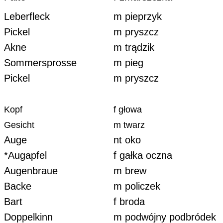
Leberfleck
m pieprzyk
Pickel
m pryszcz
Akne
m trądzik
Sommersprosse
m pieg
Pickel
m pryszcz
Kopf
f głowa
Gesicht
m twarz
Auge
nt oko
*Augapfel
f gałka oczna
Augenbraue
m brew
Backe
m policzek
Bart
f broda
Doppelkinn
m podwójny podbródek