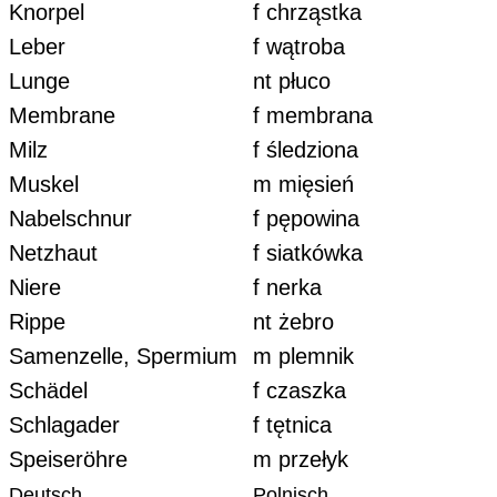
Knorpel
f chrząstka
Leber
f wątroba
Lunge
nt płuco
Membrane
f membrana
Milz
f śledziona
Muskel
m mięsień
Nabelschnur
f pępowina
Netzhaut
f siatkówka
Niere
f nerka
Rippe
nt żebro
Samenzelle, Spermium
m plemnik
Schädel
f czaszka
Schlagader
f tętnica
Speiseröhre
m przełyk
Deutsch
Polnisch