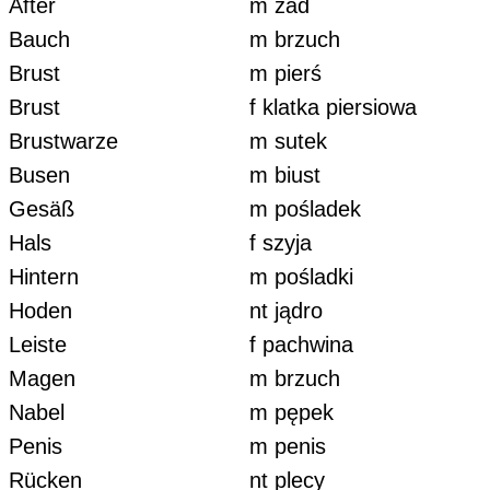
After
m zad
Bauch
m brzuch
Brust
m pierś
Brust
f klatka piersiowa
Brustwarze
m sutek
Busen
m biust
Gesäß
m pośladek
Hals
f szyja
Hintern
m pośladki
Hoden
nt jądro
Leiste
f pachwina
Magen
m brzuch
Nabel
m pępek
Penis
m penis
Rücken
nt plecy