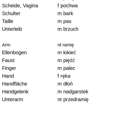
Scheide, Vagina
f pochwa
Schulter
m bark
Taille
m pas
Unterleib
m brzuch
Arm
nt ramię
Ellenbogen
m łokieć
Faust
m piężć
Finger
m palec
Hand
f ręka
Handfläche
m dłoń
Handgelenk
m nadgarstek
Unterarm
nt przedramię