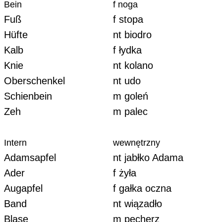
Bein
f noga
Fuß
f stopa
Hüfte
nt biodro
Kalb
f łydka
Knie
nt kolano
Oberschenkel
nt udo
Schienbein
m goleń
Zeh
m palec
Intern
wewnętrzny
Adamsapfel
nt jabłko Adama
Ader
f żyła
Augapfel
f gałka oczna
Band
nt wiązadło
Blase
m pęcherz