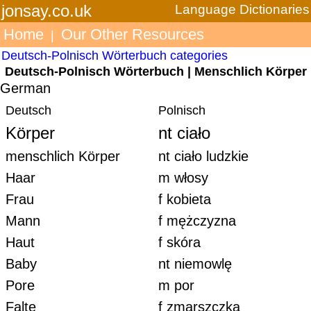
jonsay.co.uk
Language Dictionaries
Home
Our Other Resources
|
Deutsch-Polnisch Wörterbuch categories
Deutsch-Polnisch Wörterbuch | Menschlich Körper
German
Deutsch
Polnisch
Körper
nt ciało
menschlich Körper
nt ciało ludzkie
Haar
m włosy
Frau
f kobieta
Mann
f mężczyzna
Haut
f skóra
Baby
nt niemowlę
Pore
m por
Falte
f zmarszczka