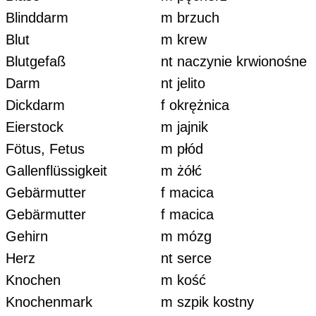
Blinddarm
m brzuch
Blut
m krew
Blutgefaß
nt naczynie krwionośne
Darm
nt jelito
Dickdarm
f okrężnica
Eierstock
m jajnik
Fötus, Fetus
m płód
Gallenflüssigkeit
m żółć
Gebärmutter
f macica
Gebärmutter
f macica
Gehirn
m mózg
Herz
nt serce
Knochen
m kość
Knochenmark
m szpik kostny