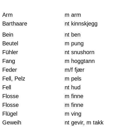
Arm
m arm
Barthaare
nt kinnskjegg
Bein
nt ben
Beutel
m pung
Fühler
nt snushorn
Fang
m hoggtann
Feder
m/f fjær
Fell, Pelz
m pels
Fell
nt hud
Flosse
m finne
Flosse
m finne
Flügel
m ving
Geweih
nt gevir, m takk