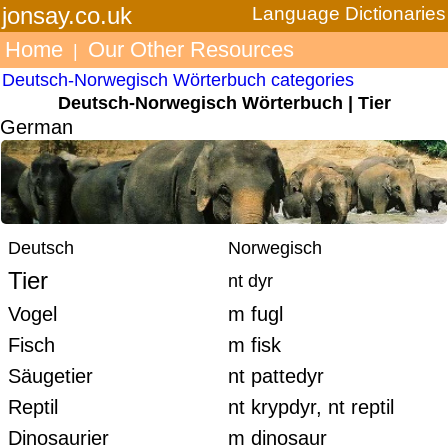
jonsay.co.uk
Language Dictionaries
Home
Our Other Resources
|
Deutsch-Norwegisch Wörterbuch categories
Deutsch-Norwegisch Wörterbuch | Tier
German
Deutsch
Norwegisch
Tier
nt dyr
Vogel
m fugl
Fisch
m fisk
Säugetier
nt pattedyr
Reptil
nt krypdyr, nt reptil
Dinosaurier
m dinosaur