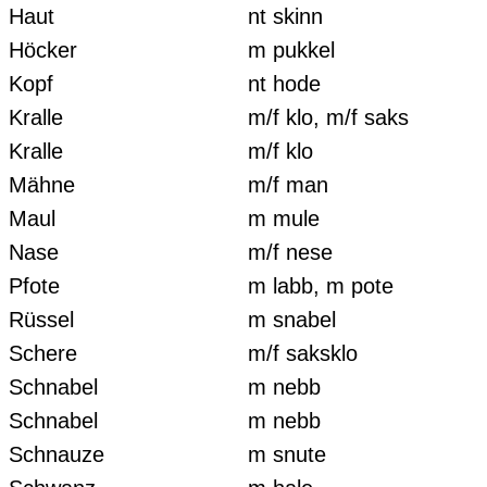
Haut
nt skinn
Höcker
m pukkel
Kopf
nt hode
Kralle
m/f klo, m/f saks
Kralle
m/f klo
Mähne
m/f man
Maul
m mule
Nase
m/f nese
Pfote
m labb, m pote
Rüssel
m snabel
Schere
m/f saksklo
Schnabel
m nebb
Schnabel
m nebb
Schnauze
m snute