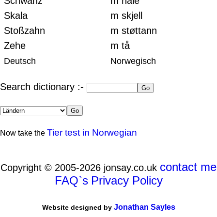
Schwanz
m hale
Skala
m skjell
Stoßzahn
m støttann
Zehe
m tå
Deutsch
Norwegisch
Search dictionary :-
Tier test in Norwegian
Now take the
contact me
Copyright © 2005-2026 jonsay.co.uk
FAQ`s
Privacy Policy
Jonathan Sayles
Website designed by