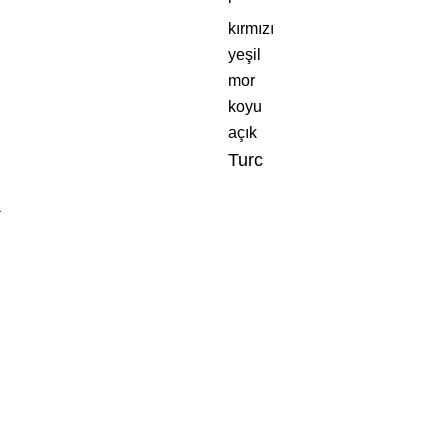
kırmızı
yeşil
mor
koyu
açık
Turc
h