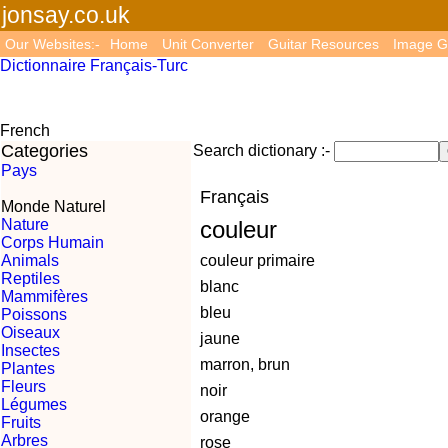
jonsay.co.uk
Our Websites:-
Home
Unit Converter
Guitar Resources
Image G
Dictionnaire Français-Turc
French
Categories
Search dictionary :-
Pays
Français
Monde Naturel
Nature
couleur
Corps Humain
Animals
couleur primaire
Reptiles
blanc
Mammifères
bleu
Poissons
Oiseaux
jaune
Insectes
marron, brun
Plantes
Fleurs
noir
Légumes
orange
Fruits
Arbres
rose