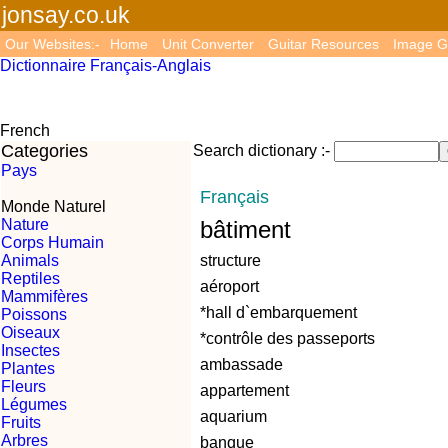
jonsay.co.uk
Our Websites:-
Home
Unit Converter
Guitar Resources
Image G
Dictionnaire Français-Anglais
French
Categories
Search dictionary :-
Pays
Français
Monde Naturel
Nature
bâtiment
Corps Humain
Animals
structure
Reptiles
aéroport
Mammifères
*hall d`embarquement
Poissons
Oiseaux
*contrôle des passeports
Insectes
ambassade
Plantes
Fleurs
appartement
Légumes
aquarium
Fruits
Arbres
banque