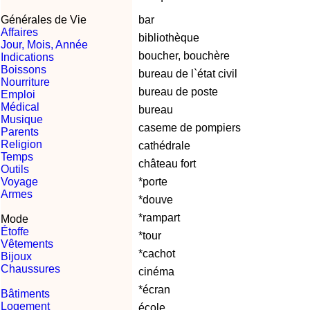
Générales de Vie
bar
Affaires
bibliothèque
Jour, Mois, Année
boucher, bouchère
Indications
Boissons
bureau de l`état civil
Nourriture
bureau de poste
Emploi
Médical
bureau
Musique
caseme de pompiers
Parents
Religion
cathédrale
Temps
château fort
Outils
Voyage
*porte
Armes
*douve
*rampart
Mode
Étoffe
*tour
Vêtements
*cachot
Bijoux
Chaussures
cinéma
*écran
Bâtiments
Logement
école