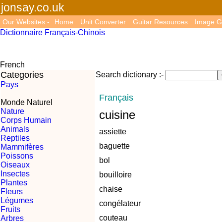
jonsay.co.uk
Our Websites:-
Home
Unit Converter
Guitar Resources
Image G
Dictionnaire Français-Chinois
French
Categories
Search dictionary :-
Pays
Français
Monde Naturel
Nature
cuisine
Corps Humain
Animals
assiette
Reptiles
baguette
Mammifères
Poissons
bol
Oiseaux
Insectes
bouilloire
Plantes
chaise
Fleurs
Légumes
congélateur
Fruits
couteau
Arbres