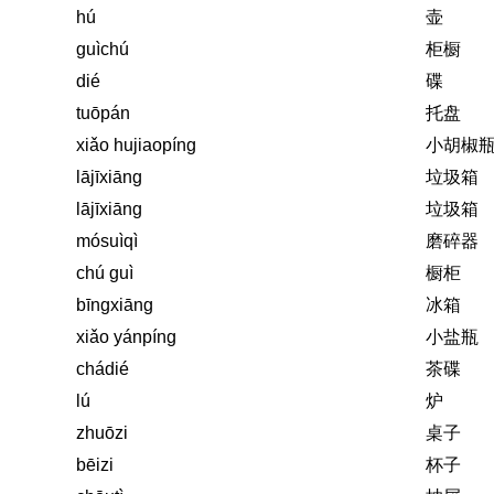
hú
壶
guìchú
柜橱
dié
碟
tuōpán
托盘
xiǎo hujiaopíng
小胡椒
lājīxiāng
垃圾箱
lājīxiāng
垃圾箱
mósuìqì
磨碎器
chú guì
橱柜
bīngxiāng
冰箱
xiǎo yánpíng
小盐瓶
chádié
茶碟
lú
炉
zhuōzi
桌子
bēizi
杯子