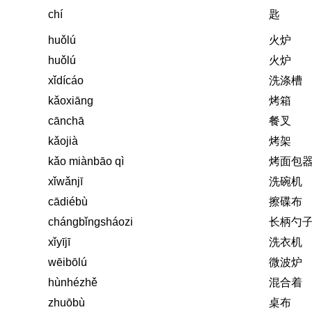
chí
匙
huǒlú
火炉
huǒlú
火炉
xǐdícáo
洗涤槽
kǎoxiāng
烤箱
cānchā
餐叉
kǎojià
烤架
kǎo miànbāo qì
烤面包
xǐwǎnjī
洗碗机
cādiébù
擦碟布
chángbǐngsháozi
长柄勺
xǐyījī
洗衣机
wēibōlú
微波炉
hùnhézhě
混合着
zhuōbù
桌布