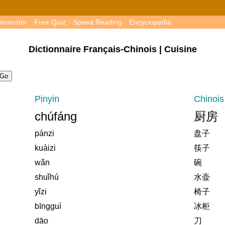
enerator
Free Quiz
Speed Reading
Encyclopedia
Dictionnaire Français-Chinois | Cuisine
Pinyin
Chinois
chúfáng
厨房
pánzi
盘子
kuàizi
筷子
wǎn
碗
shuǐhú
水壶
yǐzi
椅子
bīngguì
冰柜
dāo
刀