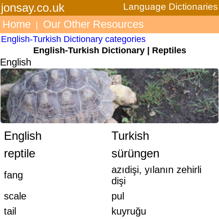
jonsay.co.uk
Language Dictionaries
Home
Our Other Resources
|
English-Turkish Dictionary categories
English-Turkish Dictionary | Reptiles
English
English
Turkish
reptile
sürüngen
azıdişi, yılanın zehirli
fang
dişi
scale
pul
tail
kuyruğu