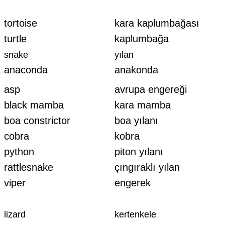
tortoise
kara kaplumbağası
turtle
kaplumbağa
snake
yılan
anaconda
anakonda
asp
avrupa engereği
black mamba
kara mamba
boa constrictor
boa yılanı
cobra
kobra
python
piton yılanı
rattlesnake
çıngıraklı yılan
viper
engerek
lizard
kertenkele