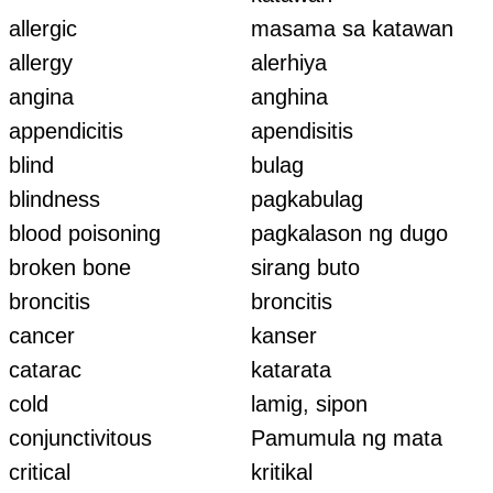
allergic
masama sa katawan
allergy
alerhiya
angina
anghina
appendicitis
apendisitis
blind
bulag
blindness
pagkabulag
blood poisoning
pagkalason ng dugo
broken bone
sirang buto
broncitis
broncitis
cancer
kanser
catarac
katarata
cold
lamig, sipon
conjunctivitous
Pamumula ng mata
critical
kritikal