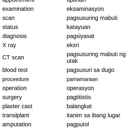
examination
eksaminasyon
scan
pagsusuring mabuti
status
katayuan
diagnosis
pagsiyasat
X ray
eksri
pagsusuring mabuti ng
CT scan
utak
blood test
pagsusuri sa dugo
proceedure
pamamaraan
operation
operasyon
surgery
pagtitistis
plaster cast
balangkat
translplant
itanim sa ibang lugar
amputation
pagputol