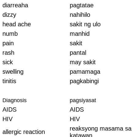
diarreaha
pagtatae
dizzy
nahihilo
head ache
sakit ng ulo
numb
manhid
pain
sakit
rash
pantal
sick
may sakit
swelling
pamamaga
tinitis
pagkabingi
Diagnosis
pagsiyasat
AIDS
AIDS
HIV
HIV
reaksyong masama sa
allergic reaction
katawan