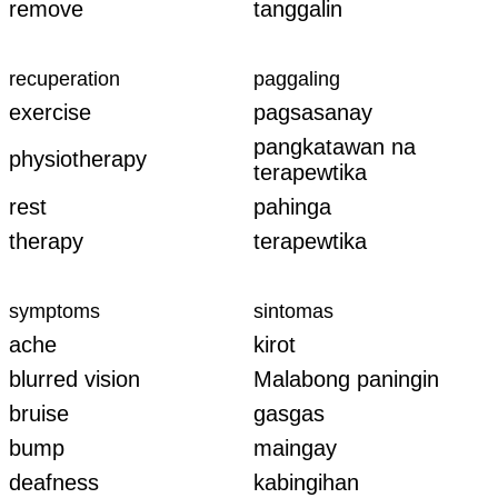
remove
tanggalin
recuperation
paggaling
exercise
pagsasanay
pangkatawan na
physiotherapy
terapewtika
rest
pahinga
therapy
terapewtika
symptoms
sintomas
ache
kirot
blurred vision
Malabong paningin
bruise
gasgas
bump
maingay
deafness
kabingihan