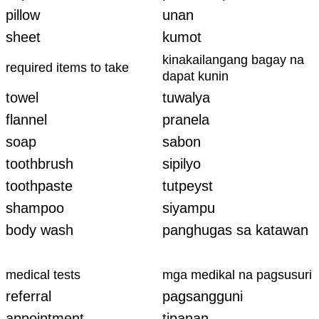
pillow
unan
sheet
kumot
kinakailangang bagay na
required items to take
dapat kunin
towel
tuwalya
flannel
pranela
soap
sabon
toothbrush
sipilyo
toothpaste
tutpeyst
shampoo
siyampu
body wash
panghugas sa katawan
medical tests
mga medikal na pagsusuri
referral
pagsangguni
appointment
tipanan