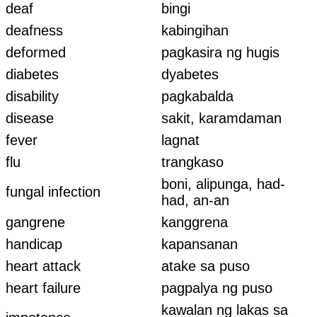
deaf
bingi
deafness
kabingihan
deformed
pagkasira ng hugis
diabetes
dyabetes
disability
pagkabalda
disease
sakit, karamdaman
fever
lagnat
flu
trangkaso
boni, alipunga, had-
fungal infection
had, an-an
gangrene
kanggrena
handicap
kapansanan
heart attack
atake sa puso
heart failure
pagpalya ng puso
kawalan ng lakas sa