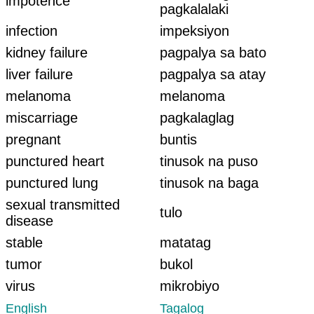
impotence
pagkalalaki
infection
impeksiyon
kidney failure
pagpalya sa bato
liver failure
pagpalya sa atay
melanoma
melanoma
miscarriage
pagkalaglag
pregnant
buntis
punctured heart
tinusok na puso
punctured lung
tinusok na baga
sexual transmitted
tulo
disease
stable
matatag
tumor
bukol
virus
mikrobiyo
English
Tagalog