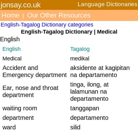
jonsay.co.uk
Language Dictionaries
Home
Our Other Resources
|
English-Tagalog Dictionary categories
English-Tagalog Dictionary | Medical
English
English
Tagalog
Medical
medikal
Accident and
aksidente at kagipitan
Emergency department
na departamento
tinga, ilong, at
Ear, nose and throat
lalamunan na
department
departamento
waiting room
tanggapan
department
departamento
ward
silid