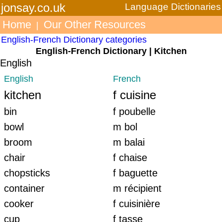
jonsay.co.uk
Language Dictionaries
Home
Our Other Resources
|
English-French Dictionary categories
English-French Dictionary | Kitchen
English
English
French
kitchen
f cuisine
bin
f poubelle
bowl
m bol
broom
m balai
chair
f chaise
chopsticks
f baguette
container
m récipient
cooker
f cuisinière
cup
f tasse