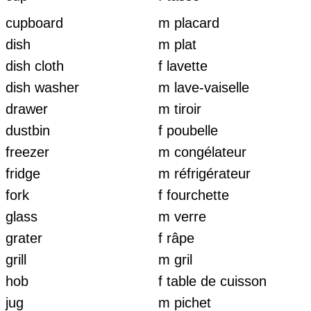
cupboard
m placard
dish
m plat
dish cloth
f lavette
dish washer
m lave-vaiselle
drawer
m tiroir
dustbin
f poubelle
freezer
m congélateur
fridge
m réfrigérateur
fork
f fourchette
glass
m verre
grater
f râpe
grill
m gril
hob
f table de cuisson
jug
m pichet