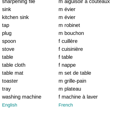
sharpening file
m aiguisoir à couteaux
sink
m évier
kitchen sink
m évier
tap
m robinet
plug
m bouchon
spoon
f cuillère
stove
f cuisinière
table
f table
table cloth
f nappe
table mat
m set de table
toaster
m grille-pain
tray
m plateau
washing machine
f machine à laver
English
French