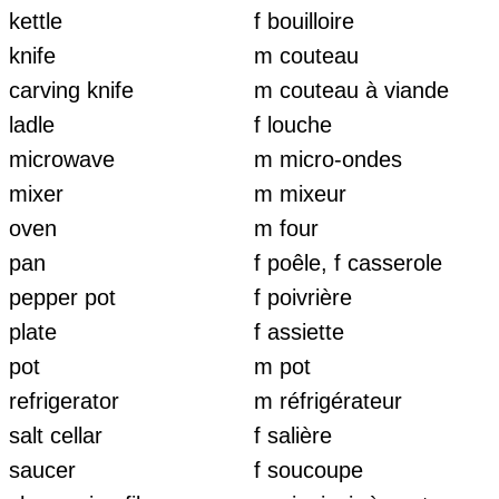
kettle
f bouilloire
knife
m couteau
carving knife
m couteau à viande
ladle
f louche
microwave
m micro-ondes
mixer
m mixeur
oven
m four
pan
f poêle, f casserole
pepper pot
f poivrière
plate
f assiette
pot
m pot
refrigerator
m réfrigérateur
salt cellar
f salière
saucer
f soucoupe