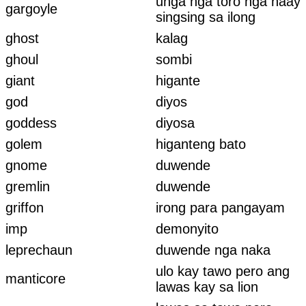
unga nga toro nga naay
gargoyle
singsing sa ilong
ghost
kalag
ghoul
sombi
giant
higante
god
diyos
goddess
diyosa
golem
higanteng bato
gnome
duwende
gremlin
duwende
griffon
irong para pangayam
imp
demonyito
leprechaun
duwende nga naka
ulo kay tawo pero ang
manticore
lawas kay sa lion