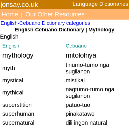
jonsay.co.uk
Language Dictionaries
Home
Our Other Resources
|
English-Cebuano Dictionary categories
English-Cebuano Dictionary | Mythology
English
English
Cebuano
mythology
mitolohiya
tinumo-tumo nga
myth
sugilanon
mystical
mistikal
nagtumo-tumo nga
mythical
sugilanon
superstition
patuo-tuo
superhuman
pinakatawo
supernatural
dili ingon natural