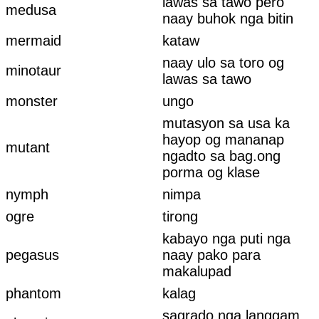
lawas sa tawo pero
medusa
naay buhok nga bitin
mermaid
kataw
naay ulo sa toro og
minotaur
lawas sa tawo
monster
ungo
mutasyon sa usa ka
hayop og mananap
mutant
ngadto sa bag.ong
porma og klase
nymph
nimpa
ogre
tirong
kabayo nga puti nga
pegasus
naay pako para
makalupad
phantom
kalag
sagrado nga langgam