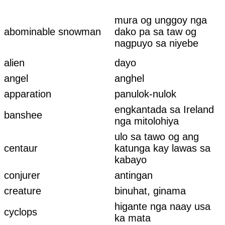
mura og unggoy nga
abominable snowman
dako pa sa taw og
nagpuyo sa niyebe
alien
dayo
angel
anghel
apparation
panulok-nulok
engkantada sa Ireland
banshee
nga mitolohiya
ulo sa tawo og ang
centaur
katunga kay lawas sa
kabayo
conjurer
antingan
creature
binuhat, ginama
higante nga naay usa
cyclops
ka mata