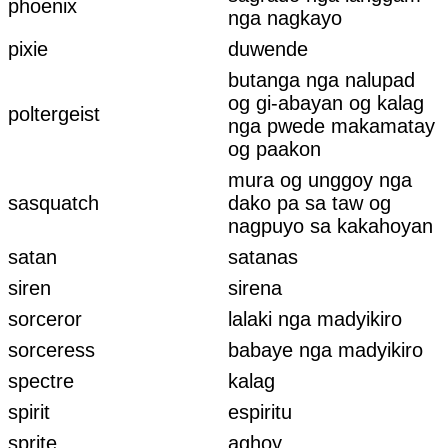
phoenix
nga nagkayo
pixie
duwende
butanga nga nalupad
og gi-abayan og kalag
poltergeist
nga pwede makamatay
og paakon
mura og unggoy nga
sasquatch
dako pa sa taw og
nagpuyo sa kakahoyan
satan
satanas
siren
sirena
sorceror
lalaki nga madyikiro
sorceress
babaye nga madyikiro
spectre
kalag
spirit
espiritu
sprite
aghoy