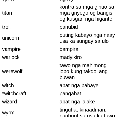
kontra sa mga ginuo sa
titan
mga griyego og bangis
og kusgan nga higante
troll
panubid
puting kabayo nga naay
unicorn
usa ka sungay sa ulo
vampire
bampira
warlock
madyikiro
tawo nga mahimong
werewolf
lobo kung takdol ang
buwan
witch
abat nga babaye
*witchcraft
pangabat
wizard
abat nga lalake
tinguha, kinaadman,
wyrm
pagbuot sa usa ka tawo