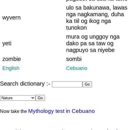
ulo sa bakunawa, lawas
nga nagkamang, duha
wyvern
ka tiil og ikog nga
tunokon
mura og unggoy nga
yeti
dako pa sa taw og
nagpuyo sa niyebe
zombie
sombi
English
Cebuano
Search dictionary :-
Mythology test in Cebuano
Now take the