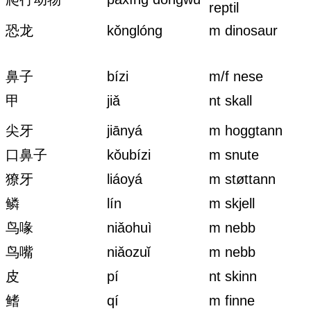
reptil
恐龙
kǒnglóng
m dinosaur
鼻子
bízi
m/f nese
甲
jiǎ
nt skall
尖牙
jiānyá
m hoggtann
口鼻子
kǒubízi
m snute
獠牙
liáoyá
m støttann
鳞
lín
m skjell
鸟喙
niǎohuì
m nebb
鸟嘴
niǎozuǐ
m nebb
皮
pí
nt skinn
鳍
qí
m finne