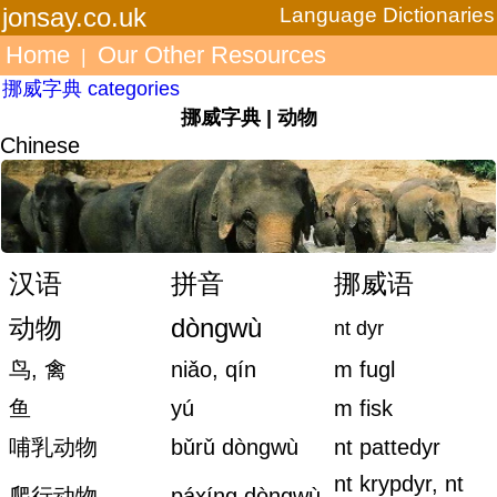
jonsay.co.uk
Language Dictionaries
Home
Our Other Resources
|
挪威字典 categories
挪威字典 | 动物
Chinese
汉语
拼音
挪威语
动物
dòngwù
nt dyr
鸟, 禽
niǎo, qín
m fugl
鱼
yú
m fisk
哺乳动物
bǔrǔ dòngwù
nt pattedyr
nt krypdyr, nt
爬行动物
páxíng dòngwù