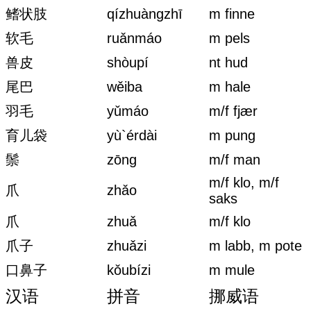
鳍状肢
qízhuàngzhī
m finne
软毛
ruǎnmáo
m pels
兽皮
shòupí
nt hud
尾巴
wěiba
m hale
羽毛
yǔmáo
m/f fjær
育儿袋
yù`érdài
m pung
鬃
zōng
m/f man
m/f klo, m/f
爪
zhǎo
saks
爪
zhuǎ
m/f klo
爪子
zhuǎzi
m labb, m pote
口鼻子
kǒubízi
m mule
汉语
拼音
挪威语