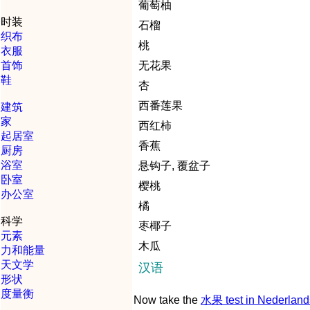
葡萄柚
时装
石榴
织布
桃
衣服
首饰
无花果
鞋
杏
西番莲果
建筑
家
西红柿
起居室
香蕉
厨房
浴室
悬钩子, 覆盆子
卧室
樱桃
办公室
橘
科学
枣椰子
元素
木瓜
力和能量
天文学
汉语
形状
度量衡
Now take the
水果 test in Nederland