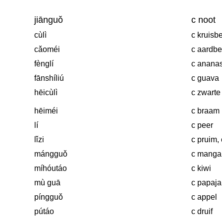
jiānguǒ
c noot
cùlì
c kruisb
cǎoméi
c aardbe
fènglí
c anana
fānshíliú
c guava
hēicùlì
c zwarte
hēiméi
c braam
lí
c peer
lǐzi
c pruim, 
mángguǒ
c manga
míhóutáo
c kiwi
mù guā
c papaja
píngguǒ
c appel
pútáo
c druif