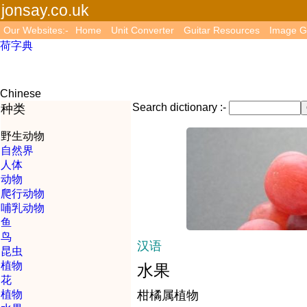
jonsay.co.uk
Our Websites:-
Home
Unit Converter
Guitar Resources
Image G
荷字典
Chinese
Search dictionary :-
种类
野生动物
自然界
人体
动物
爬行动物
哺乳动物
鱼
鸟
汉语
昆虫
植物
水果
花
植物
柑橘属植物