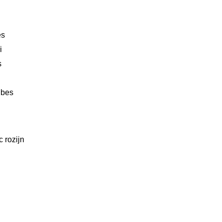
es
i
s
 bes
c rozijn