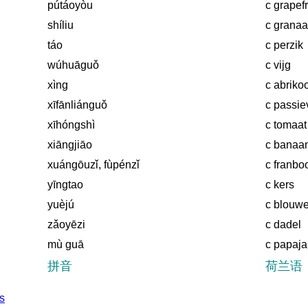
pútáoyòu
c grapefr
shíliu
c granaa
táo
c perzik
wúhuāguǒ
c vijg
xìng
c abriko
xīfānliánguǒ
c passie
xīhóngshì
c tomaat
xiāngjiāo
c banaa
xuángōuzǐ, fùpénzǐ
c franbo
yīngtao
c kers
yuèjú
c blouw
zǎoyēzi
c dadel
mù guā
c papaja
拼音
荷兰语
s