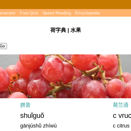
enerator
Free Quiz
Speed Reading
Encyclopedia
荷字典 | 水果
拼音
荷兰语
shuǐguǒ
c vruc
gānjúshǔ zhíwù
c citrus