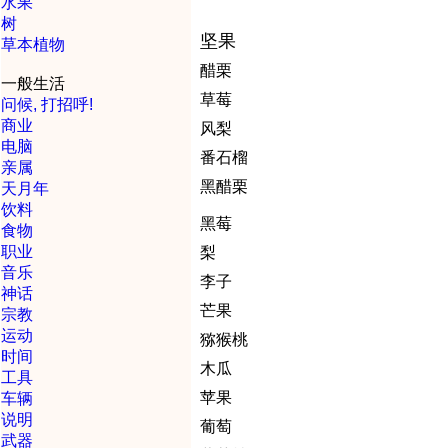
水果
树
坚果
草本植物
醋栗
一般生活
草莓
问候, 打招呼!
商业
风梨
电脑
番石榴
亲属
黑醋栗
天月年
饮料
黑莓
食物
职业
梨
音乐
李子
神话
芒果
宗教
运动
猕猴桃
时间
木瓜
工具
苹果
车辆
说明
葡萄
武器