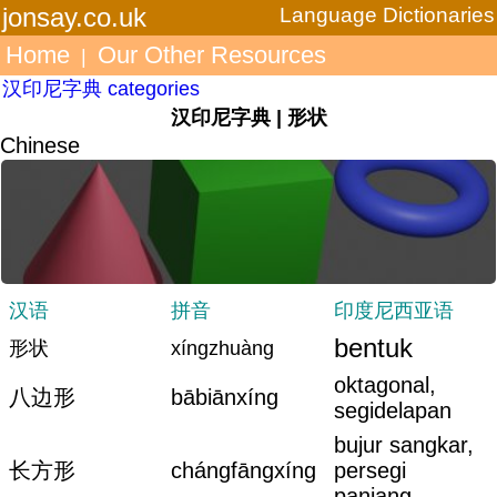
jonsay.co.uk
Language Dictionaries
Home
Our Other Resources
|
汉印尼字典 categories
汉印尼字典 | 形状
Chinese
汉语
拼音
印度尼西亚语
bentuk
形状
xíngzhuàng
oktagonal,
八边形
bābiānxíng
segidelapan
bujur sangkar,
长方形
chángfāngxíng
persegi
panjang