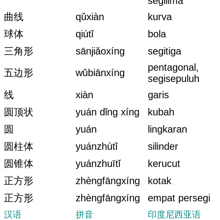
segilima
曲线
qǔxiàn
kurva
球体
qiútǐ
bola
三角形
sānjiǎoxíng
segitiga
pentagonal,
五边形
wǔbiānxíng
segisepuluh
线
xiàn
garis
圆顶状
yuán dǐng xíng
kubah
圆
yuán
lingkaran
圆柱体
yuánzhùtǐ
silinder
圆锥体
yuánzhuītǐ
kerucut
正方形
zhèngfāngxíng
kotak
正方形
zhèngfāngxíng
empat persegi
汉语
拼音
印度尼西亚语