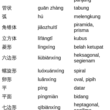
管状
guān zhàng
tabung
弧
hú
melengkung
piramida,
角锥体
jiǎozhuītǐ
prisma
立方体
lìfāngtǐ
kubus
菱形
língxíng
belah ketupat
heksagonal,
六边形
liùbiānxíng
segienam
螺旋形
luóxuánxíng
spiral
卵形
luǎnxíng
oval, pipih
平
píng
datar
平面
píngmiàn
bidang
heptagonal,
七边形
qībiānxíng