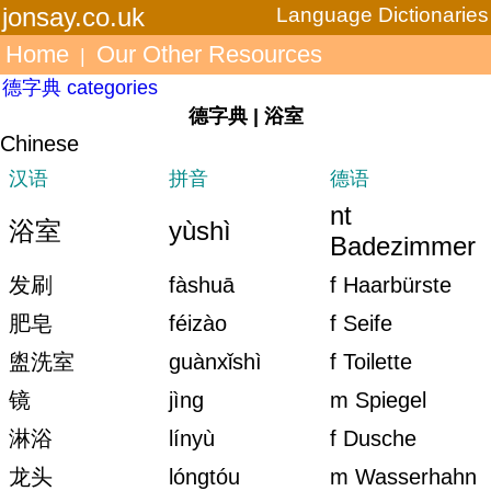
jonsay.co.uk
Language Dictionaries
Home
Our Other Resources
|
德字典 categories
德字典 | 浴室
Chinese
汉语
拼音
德语
nt
浴室
yùshì
Badezimmer
发刷
fàshuā
f Haarbürste
肥皂
féizào
f Seife
盥洗室
guànxǐshì
f Toilette
镜
jìng
m Spiegel
淋浴
línyù
f Dusche
龙头
lóngtóu
m Wasserhahn