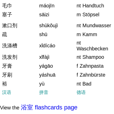
毛巾
máojīn
nt Handtuch
塞子
sāizi
m Stöpsel
漱口剂
shùkǒujì
nt Mundwasser
疏
shū
m Kamm
nt
洗涤槽
xǐdícáo
Waschbecken
洗发剂
xǐfàjì
nt Shampoo
牙膏
yágāo
f Zahnpasta
牙刷
yáshuā
f Zahnbürste
裕
yù
nt Bad
汉语
拼音
德语
浴室 flashcards page
View the