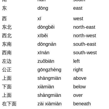
东
dōng
east
西
xī
west
东北
dōngběi
north-east
西北
xīběi
north-west
东南
dōngnán
south-east
西南
xīnán
south-west
左边
zuǒbiān
left
公正
gōngzhèng
right
上面
shàngmiàn
above
下面
xiàmiàn
below
上面
shàngmiàn
over
在下面
zài xiàmiàn
beneath