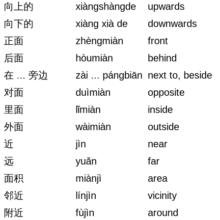
向上的
xiàngshàngde
upwards
向下的
xiàng xià de
downwards
正面
zhèngmiàn
front
后面
hòumiàn
behind
在 ... 旁边
zài ... pángbiān
next to, beside
对面
duìmiàn
opposite
里面
lǐmiàn
inside
外面
wàimiàn
outside
近
jìn
near
远
yuǎn
far
面积
miànjì
area
邻近
línjìn
vicinity
附近
fùjìn
around