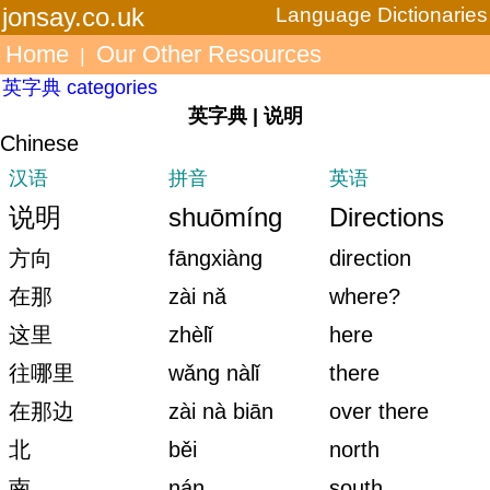
jonsay.co.uk
Language Dictionaries
Home
Our Other Resources
|
英字典 categories
英字典 | 说明
Chinese
汉语
拼音
英语
说明
shuōmíng
Directions
方向
fāngxiàng
direction
在那
zài nǎ
where?
这里
zhèlǐ
here
往哪里
wǎng nàlǐ
there
在那边
zài nà biān
over there
北
běi
north
南
nán
south