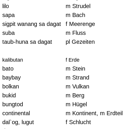
lilo
m Strudel
sapa
m Bach
sigpit wanang sa dagat
f Meerenge
suba
m Fluss
taub-huna sa dagat
pl Gezeiten
kalibutan
f Erde
bato
m Stein
baybay
m Strand
bolkan
m Vulkan
bukid
m Berg
bungtod
m Hügel
continental
m Kontinent, m Erdteil
dal`og, lugut
f Schlucht