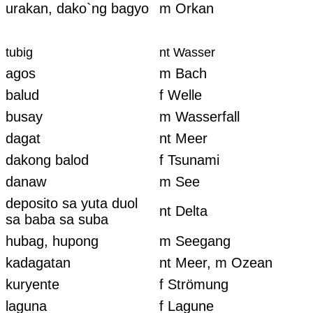
urakan, dako`ng bagyo
m Orkan
tubig
nt Wasser
agos
m Bach
balud
f Welle
busay
m Wasserfall
dagat
nt Meer
dakong balod
f Tsunami
danaw
m See
deposito sa yuta duol
nt Delta
sa baba sa suba
hubag, hupong
m Seegang
kadagatan
nt Meer, m Ozean
kuryente
f Strömung
laguna
f Lagune