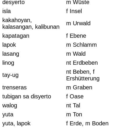
desyerto
m Wüste
isla
f Insel
kakahoyan,
m Urwald
kalasangan, kalibunan
kapatagan
f Ebene
lapok
m Schlamm
lasang
m Wald
linog
nt Erdbeben
nt Beben, f
tay-ug
Ershütterung
trenseras
m Graben
tubigan sa disyerto
f Oase
walog
nt Tal
yuta
m Ton
yuta, lapok
f Erde, m Boden