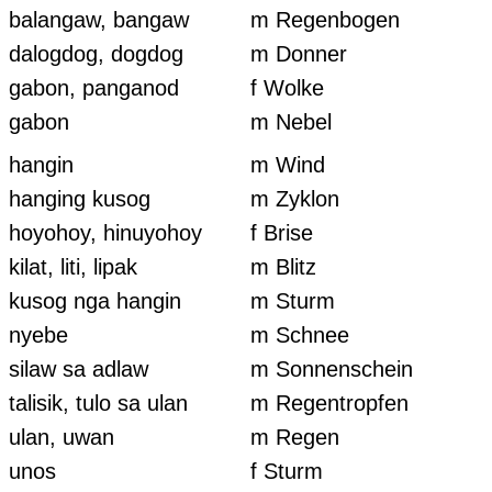
balangaw, bangaw
m Regenbogen
dalogdog, dogdog
m Donner
gabon, panganod
f Wolke
gabon
m Nebel
hangin
m Wind
hanging kusog
m Zyklon
hoyohoy, hinuyohoy
f Brise
kilat, liti, lipak
m Blitz
kusog nga hangin
m Sturm
nyebe
m Schnee
silaw sa adlaw
m Sonnenschein
talisik, tulo sa ulan
m Regentropfen
ulan, uwan
m Regen
unos
f Sturm