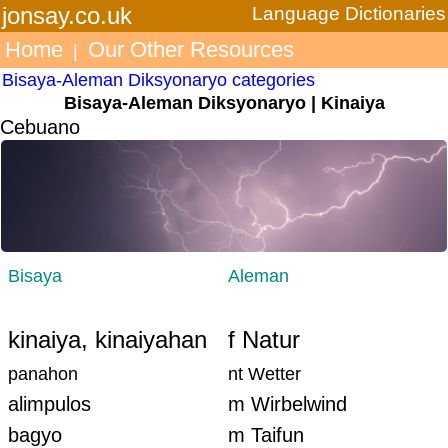
jonsay.co.uk
Language Dictionaries
Home
Our Other Resources
|
Bisaya-Aleman Diksyonaryo categories
Bisaya-Aleman Diksyonaryo | Kinaiya
Cebuano
Bisaya
Aleman
kinaiya, kinaiyahan
f Natur
panahon
nt Wetter
alimpulos
m Wirbelwind
bagyo
m Taifun